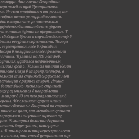
 колодца. Это место бескрайняя
реди полей и садов Центрального
я. Но если оторваться от земли, то
реображается до неузнаваемости.
но ожидал что за частоколом
и деревенской тишиной есть другая
 что такая бурная не предполагал. У
 свободное время и случайный коптер в
решил обозреть окрестности. Погода
, безветренная, небо в красивых
Иногда в полуденном небе пролетали
 птицы. Взлетел на 120 метров,
крутился, удивился непривычным
ощелкал фото. Услышал птичий гвалт
однимаю глаза в сторону коптера, а
ромная стая стрижей окружила мой
и атакует с разных сторон. Атака
воинственно: несколько стрижей
ще разгоняются в направлении
 метрах в 10 от него разлетаются в
тороны. Их сменяют другие члены
пытка сбежать о бандитов на скорости
 ничего не дала, они мгновенно догнали
и продолжили изгнание чужака из
 рая. В минуты волнения возникла
ючить видео запись, которую я
л. К этому моменту агрессоры слегка
 а я понял, что способ устрашения еще