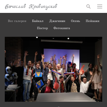
Вячеслав Кровопусков
Все галереи
Байкал
Джагинян
Осень
Пейзажи
Постер
Фотокнига