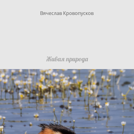
Вячеслав Кровопусков
Вячеслав Кровопусков
Живая природа