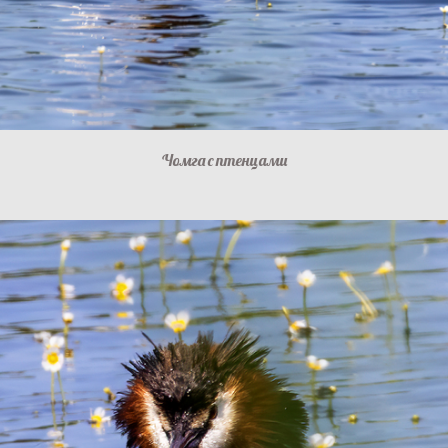
Чомга с птенцами