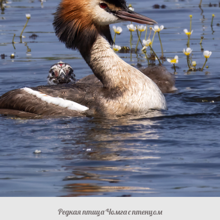
Редкая птица Чомга с птенцом