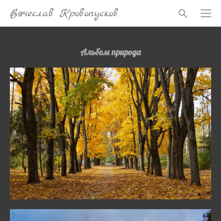
Вячеслав Кровопусков
Альбом природа